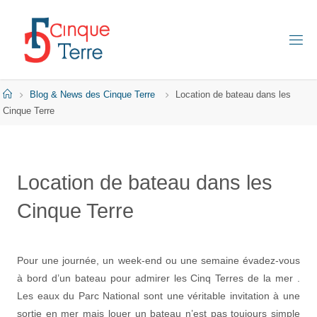
Skip
to
content
C
I
N
Q
Home
Blog & News des Cinque Terre
Location de bateau dans les
U
E
Cinque Terre
T
E
R
R
E
Location de bateau dans les
E
Cinque Terre
N
I
T
A
L
I
Pour une journée, un week-end ou une semaine évadez-vous
E
à bord d’un bateau pour admirer les Cinq Terres de la mer .
Les eaux du Parc National sont une véritable invitation à une
sortie en mer mais louer un bateau n’est pas toujours simple