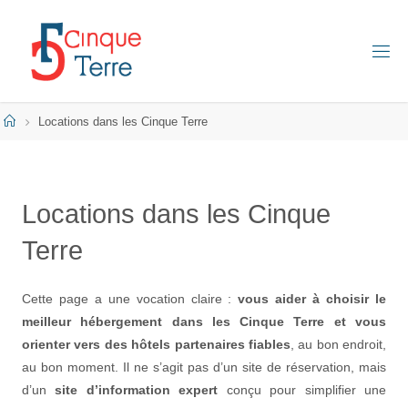
Skip
to
content
C
I
N
Q
Home
Locations dans les Cinque Terre
U
E
T
E
R
Locations dans les Cinque
R
E
E
Terre
N
I
T
A
Cette page a une vocation claire :
vous aider à choisir le
L
I
meilleur hébergement dans les Cinque Terre et vous
E
orienter vers des hôtels partenaires fiables
, au bon endroit,
au bon moment. Il ne s’agit pas d’un site de réservation, mais
d’un
site d’information expert
conçu pour simplifier une