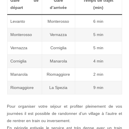
Gare de
Gare
Temps de trajet
départ
d’arrivée
(min)
Levanto
Monterosso
6 min
Monterosso
Vernazza
5 min
Vernazza
Corniglia
5 min
Corniglia
Manarola
4 min
Manarola
Riomaggiore
2 min
Riomaggiore
La Spezia
9 min
Pour organiser votre séjour et profiter pleinement de vos
journées il est possible de randonner d’un village à l’autre et
de rentrer en train ou inversement.
En période estivale le service est très dense avec un train