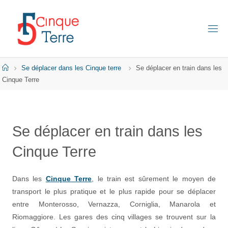
Skip
to
content
C
I
N
Q
Home
Se déplacer dans les Cinque terre
Se déplacer en train dans les
U
E
Cinque Terre
T
E
R
R
E
Se déplacer en train dans les
E
Cinque Terre
N
I
T
A
L
I
Dans les
Cinque Terre
, le train est sûrement le moyen de
E
transport le plus pratique et le plus rapide pour se déplacer
entre Monterosso, Vernazza, Corniglia, Manarola et
Riomaggiore. Les gares des cinq villages se trouvent sur la