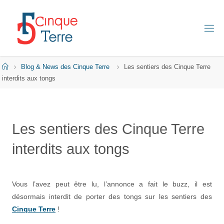
Skip
to
content
C
I
N
Q
Home
Blog & News des Cinque Terre
Les sentiers des Cinque Terre
U
E
interdits aux tongs
T
E
R
R
E
Les sentiers des Cinque Terre
E
interdits aux tongs
N
I
T
A
L
I
Vous l’avez peut être lu, l’annonce a fait le buzz, il est
E
désormais interdit de porter des tongs sur les sentiers des
Cinque Terre
!