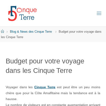
Skip
to
content
C
I
N
Q
Home
Blog & News des Cinque Terre
Budget pour votre voyage dans
U
E
les Cinque Terre
T
E
R
R
E
Budget pour votre voyage
E
dans les Cinque Terre
N
I
T
A
L
I
Voyager dans les
Cinque Terre
est peut être un peu moins
E
chère que pour la Côte Amalfitaine mais la tendance est à la
hausse.
Le nombre de visiteurs est en constante augmentation arrivant