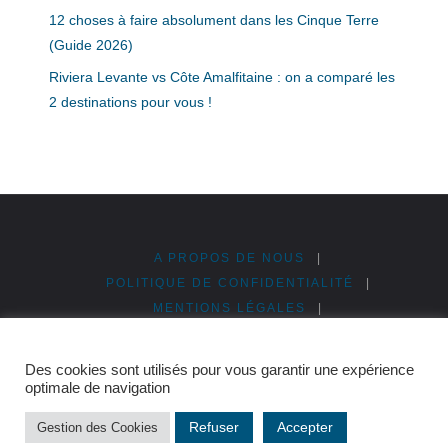
12 choses à faire absolument dans les Cinque Terre
(Guide 2026)
Riviera Levante vs Côte Amalfitaine : on a comparé les
2 destinations pour vous !
A PROPOS DE NOUS
|
POLITIQUE DE CONFIDENTIALITÉ
|
MENTIONS LÉGALES
|
PUBLICITÉ & PARTENARIATS
|
PLAN DU SITE
Des cookies sont utilisés pour vous garantir une expérience
©2026 Cinque Terre en Italie
optimale de navigation
Refuser
Accepter
Gestion des Cookies