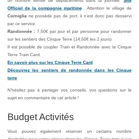
un nombre illimité de déplacements dans la journée.
Site
Officiel de la compagnie maritime
. Attention le village de
Corniglia
ne possède pas de port, il n’est donc pas desservi
par ce service.
Randonnée :
7,50€ par jour et par personne pour randonner
sur les sentiers des Cinque Terre (14,50€ les 2 jours)
Il est possible de coupler Train et Randonnée avec la Cinque
Terre Train Card.
En savoir plus sur les Cinque Terre Card
Découvrez les sentiers de randonnée dans les Cinque
terre
N’hésitez pas à partager vos conseils, vos questions sur le
sujet en commentaire de cet article !
Budget Activités
Vous pouvez également réserver un certains nombre
d’activités pour votre séjour dans les Cinque Terre tels qu’un