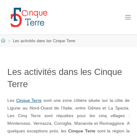
Skip
to
content
C
I
N
Q
Home
Les activités dans les Cinque Terre
U
E
T
E
R
Les activités dans les Cinque
R
E
E
Terre
N
I
T
A
Les
Cinque Terre
sont une zone côtière située sur la côte de
L
I
Ligurie au Nord-Ouest de l’Italie, entre Gênes et La Spezia.
E
Les Cinq Terre sont réputées pour les cinq villages :
Monterosso, Vernazza, Corniglia, Manarola et Riomaggiore. A
quelques exceptions prés, les
Cinque Terre
sont la région la