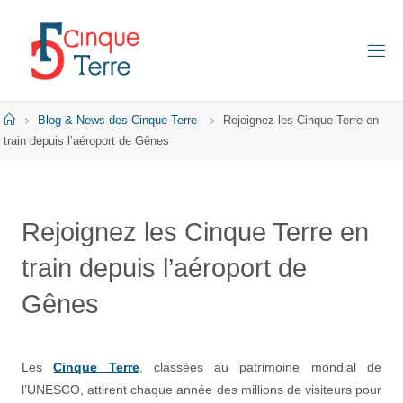
Skip
to
content
C
I
N
Q
Home
Blog & News des Cinque Terre
Rejoignez les Cinque Terre en
U
E
train depuis l’aéroport de Gênes
T
E
R
R
E
Rejoignez les Cinque Terre en
E
train depuis l’aéroport de
N
I
T
A
Gênes
L
I
E
Les
Cinque Terre
, classées au patrimoine mondial de
l’UNESCO, attirent chaque année des millions de visiteurs pour