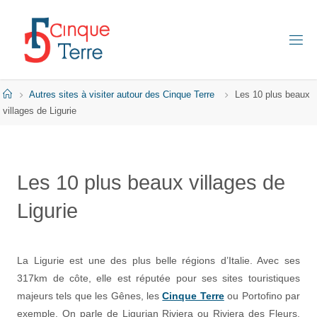
Skip
to
content
C
I
N
Q
Home
Autres sites à visiter autour des Cinque Terre
Les 10 plus beaux
U
E
villages de Ligurie
T
E
R
R
E
Les 10 plus beaux villages de
E
Ligurie
N
I
T
A
L
I
La Ligurie est une des plus belle régions d’Italie. Avec ses
E
317km de côte, elle est réputée pour ses sites touristiques
majeurs tels que les Gênes, les
Cinque Terre
ou Portofino par
exemple. On parle de Ligurian Riviera ou Riviera des Fleurs.