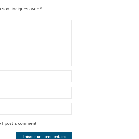
s sont indiqués avec
*
e I post a comment.