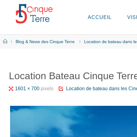
Skip
to
ACCUEIL
VIS
C
content
I
N
Q
Home
Blog & News des Cinque Terre
Location de bateau dans le
U
E
T
E
R
Location Bateau Cinque Terre
R
E
E
Full
1601 × 700
pixels
Location de bateau dans les Cin
N
I
size
T
A
L
I
E