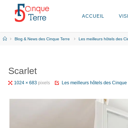
Skip
to
ACCUEIL
VIS
C
content
I
N
Q
Home
Blog & News des Cinque Terre
Les meilleurs hôtels des C
U
E
T
E
R
Scarlet
R
E
E
Full
1024 × 683
pixels
Les meilleurs hôtels des Cinque 
N
I
size
T
A
L
I
E