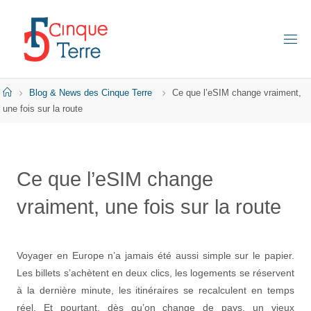
Skip
to
content
C
I
N
Q
Home
Blog & News des Cinque Terre
Ce que l’eSIM change vraiment,
U
E
une fois sur la route
T
E
R
R
E
Ce que l’eSIM change
E
vraiment, une fois sur la route
N
I
T
A
L
I
Voyager en Europe n’a jamais été aussi simple sur le papier.
E
Les billets s’achètent en deux clics, les logements se réservent
à la dernière minute, les itinéraires se recalculent en temps
réel. Et pourtant, dès qu’on change de pays, un vieux