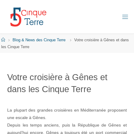
Skip
to
content
C
I
N
Q
Home
Blog & News des Cinque Terre
Votre croisière à Gênes et dans
U
E
les Cinque Terre
T
E
R
R
E
Votre croisière à Gênes et
E
dans les Cinque Terre
N
I
T
A
L
I
La plupart des grandes croisières en Méditerranée proposent
E
une escale à Gênes.
Depuis les temps anciens, puis la République de Gênes et
aujourd’hui encore, Gênes a toujours été un port commercial