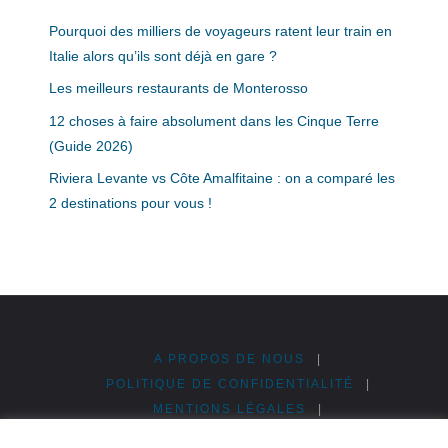
Pourquoi des milliers de voyageurs ratent leur train en
Italie alors qu’ils sont déjà en gare ?
Les meilleurs restaurants de Monterosso
12 choses à faire absolument dans les Cinque Terre
(Guide 2026)
Riviera Levante vs Côte Amalfitaine : on a comparé les
2 destinations pour vous !
A PROPOS DE NOUS
|
POLITIQUE DE CONFIDENTIALITÉ
|
MENTIONS LÉGALES
|
PUBLICITÉ & PARTENARIATS
|
PLAN DU SITE