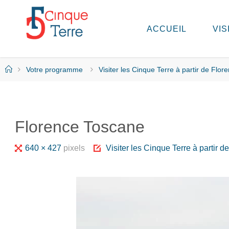
Skip
to
ACCUEIL
VIS
C
content
I
N
Q
Home
Votre programme
Visiter les Cinque Terre à partir de Flor
U
E
T
E
R
Florence Toscane
R
E
E
Full
640 × 427
pixels
Visiter les Cinque Terre à partir d
N
I
size
T
A
L
I
E