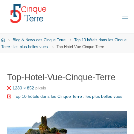
Skip
to
content
C
I
N
Q
Home
Blog & News des Cinque Terre
Top 10 hôtels dans les Cinque
U
E
Terre : les plus belles vues
Top-Hotel-Vue-Cinque-Terre
T
E
R
R
E
Top-Hotel-Vue-Cinque-Terre
E
N
I
Full
1280 × 852
pixels
T
A
size
Top 10 hôtels dans les Cinque Terre : les plus belles vues
L
I
E