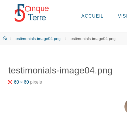
Skip
to
ACCUEIL
VIS
C
content
I
N
Q
Home
testimonials-image04.png
testimonials-image04.png
U
E
T
E
R
testimonials-image04.png
R
E
E
Full
60 × 60
pixels
N
I
size
T
A
L
I
E