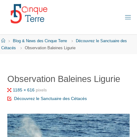
Skip
to
content
C
I
N
Q
Home
Blog & News des Cinque Terre
Découvrez le Sanctuaire des
U
E
Cétacés
Observation Baleines Ligurie
T
E
R
R
E
Observation Baleines Ligurie
E
N
I
Full
1185 × 616
pixels
T
A
size
Découvrez le Sanctuaire des Cétacés
L
I
E