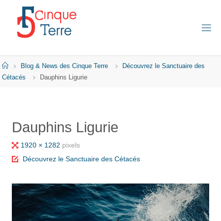
Skip
to
content
C
I
N
Q
Home
Blog & News des Cinque Terre
Découvrez le Sanctuaire des
U
E
Cétacés
Dauphins Ligurie
T
E
R
R
E
Dauphins Ligurie
E
N
I
Full
1920 × 1282
pixels
T
A
size
Découvrez le Sanctuaire des Cétacés
L
I
E