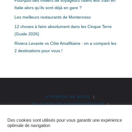
Pourquoi des milliers de voyageurs ratent leur train en
Italie alors qu’ils sont déjà en gare ?
Les meilleurs restaurants de Monterosso
12 choses à faire absolument dans les Cinque Terre
(Guide 2026)
Riviera Levante vs Côte Amalfitaine : on a comparé les
2 destinations pour vous !
A PROPOS DE NOUS
|
POLITIQUE DE CONFIDENTIALITÉ
|
MENTIONS LÉGALES
|
PUBLICITÉ & PARTENARIATS
|
PLAN DU SITE
Des cookies sont utilisés pour vous garantir une expérience
optimale de navigation