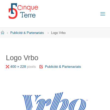
Skip
to
content
C
I
N
Q
Home
Publicité & Partenariats
Logo Vrbo
U
E
T
E
R
Logo Vrbo
R
E
E
Full
400 × 228
pixels
Publicité & Partenariats
N
I
size
T
A
L
I
E