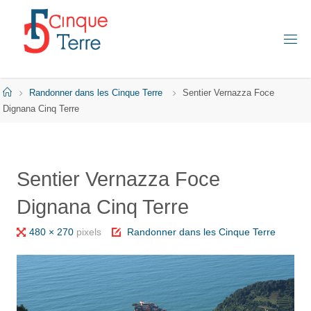
Skip
to
content
C
I
N
Q
Home
Randonner dans les Cinque Terre
Sentier Vernazza Foce
U
E
Dignana Cinq Terre
T
E
R
R
E
Sentier Vernazza Foce
E
Dignana Cinq Terre
N
I
T
A
Full
480 × 270
pixels
Randonner dans les Cinque Terre
L
I
size
E