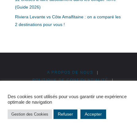
(Guide 2026)
Riviera Levante vs Côte Amalfitaine : on a comparé les
2 destinations pour vous !
A PROPOS DE NOUS
|
POLITIQUE DE CONFIDENTIALITÉ
|
MENTIONS LÉGALES
|
PUBLICITÉ & PARTENARIATS
|
PLAN DU SITE
Des cookies sont utilisés pour vous garantir une expérience
optimale de navigation
©2026 Cinque Terre en Italie
Refuser
Accepter
Gestion des Cookies