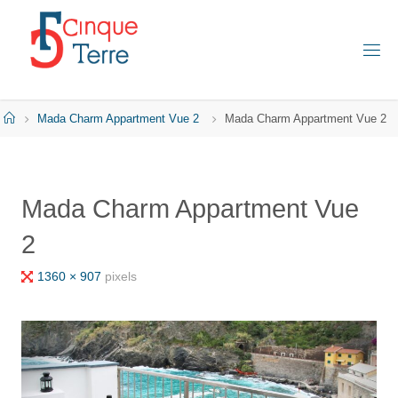
Skip
to
content
C
I
N
Q
Home
Mada Charm Appartment Vue 2
Mada Charm Appartment Vue 2
U
E
T
E
R
Mada Charm Appartment Vue
R
E
E
2
N
I
Full
1360 × 907
pixels
T
A
size
L
I
E