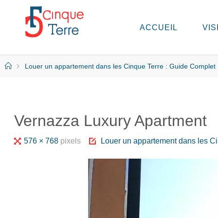
Skip
to
ACCUEIL
VIS
C
content
I
N
Q
Home
Louer un appartement dans les Cinque Terre : Guide Complet
U
E
T
E
R
Vernazza Luxury Apartment
R
E
E
Full
576 × 768
pixels
Louer un appartement dans les Ci
N
I
size
T
A
L
I
E