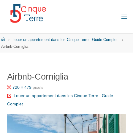
Skip
to
content
C
I
N
Q
Home
Louer un appartement dans les Cinque Terre : Guide Complet
U
E
Airbnb-Corniglia
T
E
R
R
E
Airbnb-Corniglia
E
N
I
Full
720 × 479
pixels
T
A
size
Louer un appartement dans les Cinque Terre : Guide
L
I
Complet
E