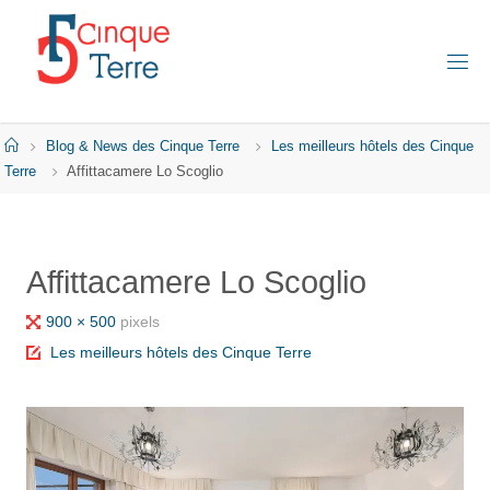
Skip
to
content
C
I
N
Q
Home
Blog & News des Cinque Terre
Les meilleurs hôtels des Cinque
U
E
Terre
Affittacamere Lo Scoglio
T
E
R
R
E
Affittacamere Lo Scoglio
E
N
I
Full
900 × 500
pixels
T
A
size
Les meilleurs hôtels des Cinque Terre
L
I
E