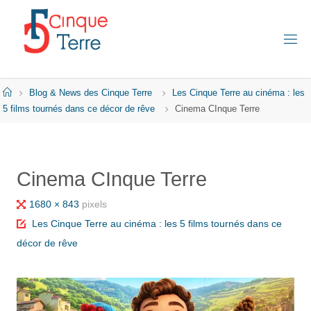
Skip
to
content
C
I
N
Q
Home
Blog & News des Cinque Terre
Les Cinque Terre au cinéma : les
U
E
5 films tournés dans ce décor de rêve
Cinema CInque Terre
T
E
R
R
E
Cinema CInque Terre
E
N
I
Full
1680 × 843
pixels
T
A
size
Les Cinque Terre au cinéma : les 5 films tournés dans ce
L
I
décor de rêve
E