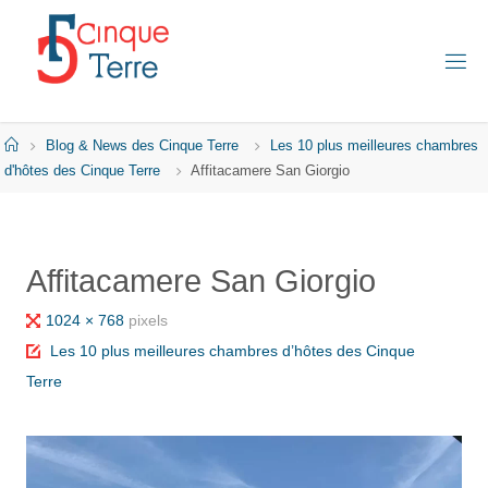
Skip
to
content
C
I
N
Q
Home
Blog & News des Cinque Terre
Les 10 plus meilleures chambres
U
E
d'hôtes des Cinque Terre
Affitacamere San Giorgio
T
E
R
R
E
Affitacamere San Giorgio
E
N
I
Full
1024 × 768
pixels
T
A
size
Les 10 plus meilleures chambres d’hôtes des Cinque
L
I
Terre
E