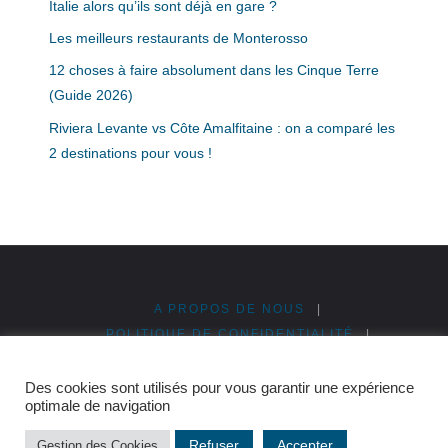
Italie alors qu’ils sont déjà en gare ?
Les meilleurs restaurants de Monterosso
12 choses à faire absolument dans les Cinque Terre
(Guide 2026)
Riviera Levante vs Côte Amalfitaine : on a comparé les
2 destinations pour vous !
A PROPOS DE NOUS
|
POLITIQUE DE CONFIDENTIALITÉ
|
MENTIONS LÉGALES
|
PUBLICITÉ & PARTENARIATS
|
PLAN DU SITE
Des cookies sont utilisés pour vous garantir une expérience
optimale de navigation
©2026 Cinque Terre en Italie
Refuser
Accepter
Gestion des Cookies