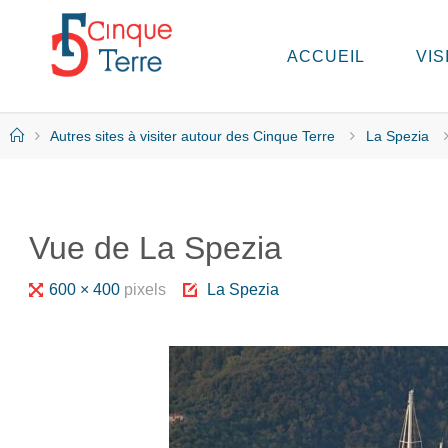
Skip
to
ACCUEIL
VIS
C
content
I
N
Q
Home
Autres sites à visiter autour des Cinque Terre
La Spezia
U
E
T
E
R
Vue de La Spezia
R
E
E
Full
600 × 400
pixels
La Spezia
N
I
size
T
A
L
I
E