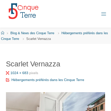
Skip
to
content
C
I
N
Q
Home
Blog & News des Cinque Terre
Hébergements préférés dans les
U
E
Cinque Terre
Scarlet Vernazza
T
E
R
R
E
Scarlet Vernazza
E
N
I
Full
1024 × 683
pixels
T
A
size
Hébergements préférés dans les Cinque Terre
L
I
E