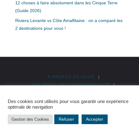
12 choses à faire absolument dans les Cinque Terre
(Guide 2026)
Riviera Levante vs Côte Amalfitaine : on a comparé les
2 destinations pour vous !
A PROPOS DE NOUS
|
POLITIQUE DE CONFIDENTIALITÉ
|
MENTIONS LÉGALES
|
PUBLICITÉ & PARTENARIATS
|
PLAN DU SITE
Des cookies sont utilisés pour vous garantir une expérience
optimale de navigation
©2026 Cinque Terre en Italie
Refuser
Accepter
Gestion des Cookies