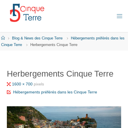
Skip
to
content
C
I
N
Q
Home
Blog & News des Cinque Terre
Hébergements préférés dans les
U
E
Cinque Terre
Herbergements Cinque Terre
T
E
R
R
E
Herbergements Cinque Terre
E
N
I
Full
1600 × 700
pixels
T
A
size
Hébergements préférés dans les Cinque Terre
L
I
E