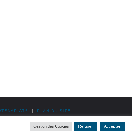
t
RTENARIATS
|
PLAN DU SITE
Refuser
Accepter
Gestion des Cookies