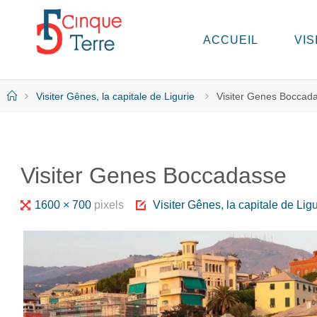
Skip
to
ACCUEIL
VIS
C
content
I
N
Q
Home
Visiter Gênes, la capitale de Ligurie
Visiter Genes Boccad
U
E
T
E
R
Visiter Genes Boccadasse
R
E
E
Full
1600 × 700
pixels
Visiter Gênes, la capitale de Ligu
N
I
size
T
A
L
I
E