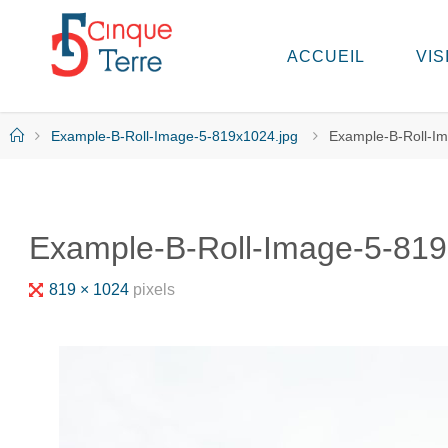
Skip
to
ACCUEIL
VIS
C
content
I
N
Q
Home
Example-B-Roll-Image-5-819x1024.jpg
Example-B-Roll-I
U
E
T
E
R
Example-B-Roll-Image-5-819
R
E
E
Full
819 × 1024
pixels
N
I
size
T
A
L
I
E