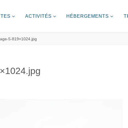
ITES
ACTIVITÉS
HÉBERGEMENTS
T
mage-5-819×1024.jpg
×1024.jpg