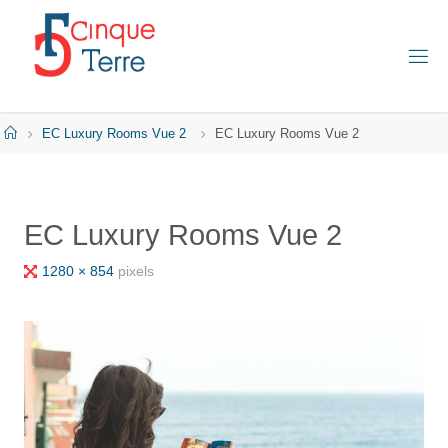
Skip
to
content
C
I
N
Q
Home
EC Luxury Rooms Vue 2
EC Luxury Rooms Vue 2
U
E
T
E
R
EC Luxury Rooms Vue 2
R
E
E
Full
1280 × 854
pixels
N
I
size
T
A
L
I
E