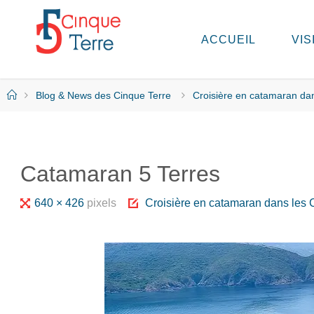
Skip
to
ACCUEIL
VIS
C
content
I
N
Q
Home
Blog & News des Cinque Terre
Croisière en catamaran dan
U
E
T
E
R
Catamaran 5 Terres
R
E
E
Full
640 × 426
pixels
Croisière en catamaran dans les 
N
I
size
T
A
L
I
E