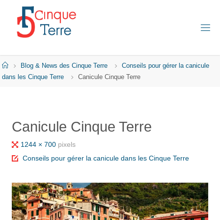
Skip
to
content
C
I
N
Q
Home
Blog & News des Cinque Terre
Conseils pour gérer la canicule
U
E
dans les Cinque Terre
Canicule Cinque Terre
T
E
R
R
E
Canicule Cinque Terre
E
N
I
Full
1244 × 700
pixels
T
A
size
Conseils pour gérer la canicule dans les Cinque Terre
L
I
E