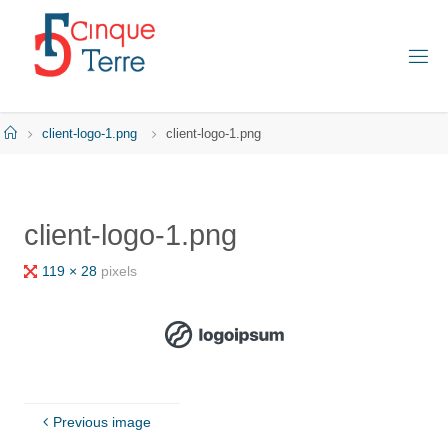
Skip
to
content
C
I
N
Q
Home
client-logo-1.png
client-logo-1.png
U
E
T
E
R
client-logo-1.png
R
E
E
Full
119 × 28
pixels
N
I
size
T
A
L
I
E
Previous image