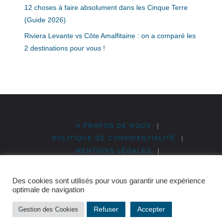
12 choses à faire absolument dans les Cinque Terre
(Guide 2026)
Riviera Levante vs Côte Amalfitaine : on a comparé les
2 destinations pour vous !
A PROPOS DE NOUS
|
POLITIQUE DE CONFIDENTIALITÉ
|
MENTIONS LÉGALES
|
PUBLICITÉ & PARTENARIATS
|
PLAN DU SITE
Des cookies sont utilisés pour vous garantir une expérience
©2026 Cinque Terre en Italie
optimale de navigation
Refuser
Accepter
Gestion des Cookies