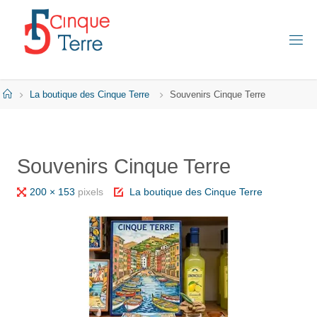
Skip
to
content
C
I
N
Q
Home
La boutique des Cinque Terre
Souvenirs Cinque Terre
U
E
T
E
R
Souvenirs Cinque Terre
R
E
E
Full
200 × 153
pixels
La boutique des Cinque Terre
N
I
size
T
A
L
I
E