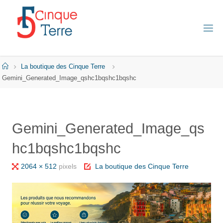
Skip
to
content
C
I
N
Q
Home
La boutique des Cinque Terre
U
E
Gemini_Generated_Image_qshc1bqshc1bqshc
T
E
R
R
E
Gemini_Generated_Image_qs
E
hc1bqshc1bqshc
N
I
T
A
Full
2064 × 512
pixels
La boutique des Cinque Terre
L
I
size
E