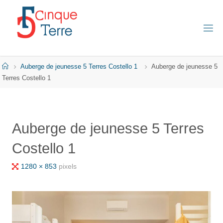
Skip
to
content
C
I
N
Q
Home
Auberge de jeunesse 5 Terres Costello 1
Auberge de jeunesse 5
U
E
Terres Costello 1
T
E
R
R
E
Auberge de jeunesse 5 Terres
E
Costello 1
N
I
T
A
Full
1280 × 853
pixels
L
I
size
E