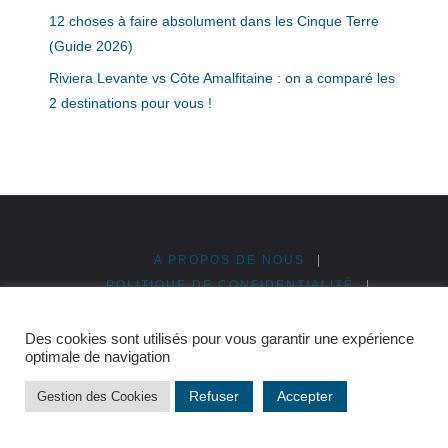
12 choses à faire absolument dans les Cinque Terre
(Guide 2026)
Riviera Levante vs Côte Amalfitaine : on a comparé les
2 destinations pour vous !
A PROPOS DE NOUS
|
POLITIQUE DE CONFIDENTIALITÉ
|
MENTIONS LÉGALES
|
PUBLICITÉ & PARTENARIATS
|
PLAN DU SITE
Des cookies sont utilisés pour vous garantir une expérience
optimale de navigation
©2026 Cinque Terre en Italie
Refuser
Accepter
Gestion des Cookies