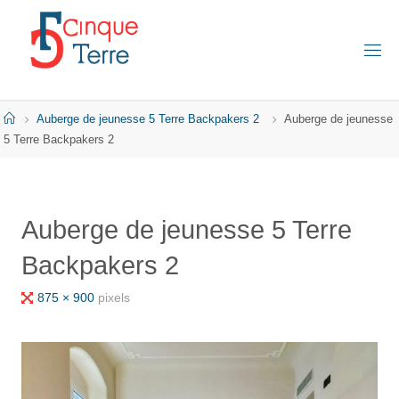
Skip
to
content
C
I
N
Q
Home
Auberge de jeunesse 5 Terre Backpakers 2
Auberge de jeunesse
U
E
5 Terre Backpakers 2
T
E
R
R
E
Auberge de jeunesse 5 Terre
E
Backpakers 2
N
I
T
A
Full
875 × 900
pixels
L
I
size
E