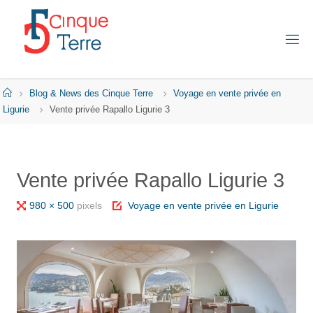
Skip
to
content
C
I
N
Q
Home
Blog & News des Cinque Terre
Voyage en vente privée en
U
E
Ligurie
Vente privée Rapallo Ligurie 3
T
E
R
R
E
Vente privée Rapallo Ligurie 3
E
N
I
Full
980 × 500
pixels
Voyage en vente privée en Ligurie
T
A
size
L
I
E