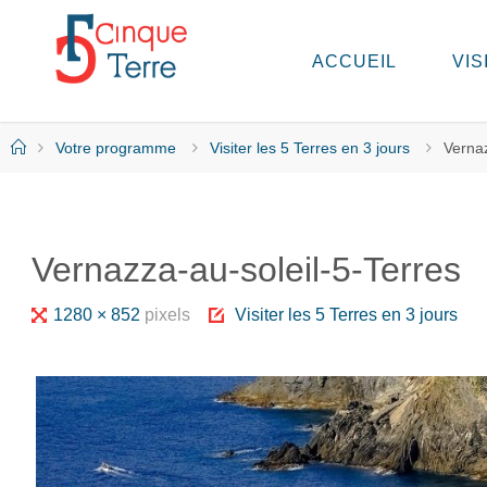
Skip
to
ACCUEIL
VIS
C
content
I
N
Q
Home
Votre programme
Visiter les 5 Terres en 3 jours
Vernaz
U
E
T
E
R
Vernazza-au-soleil-5-Terres
R
E
E
Full
1280 × 852
pixels
Visiter les 5 Terres en 3 jours
N
I
size
T
A
L
I
E