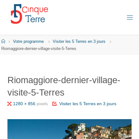
Skip
to
content
C
I
N
Q
Home
Votre programme
Visiter les 5 Terres en 3 jours
U
E
Riomaggiore-dernier-village-visite-5-Terres
T
E
R
R
E
Riomaggiore-dernier-village-
E
visite-5-Terres
N
I
T
A
Full
1280 × 856
pixels
Visiter les 5 Terres en 3 jours
L
I
size
E