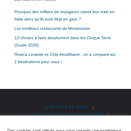
Pourquoi des milliers de voyageurs ratent leur train en
Italie alors qu’ils sont déjà en gare ?
Les meilleurs restaurants de Monterosso
12 choses à faire absolument dans les Cinque Terre
(Guide 2026)
Riviera Levante vs Côte Amalfitaine : on a comparé les
2 destinations pour vous !
A PROPOS DE NOUS
|
POLITIQUE DE CONFIDENTIALITÉ
|
MENTIONS LÉGALES
|
PUBLICITÉ & PARTENARIATS
|
PLAN DU SITE
Des cookies sont utilisés pour vous garantir une expérience