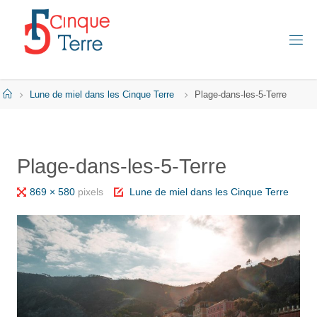
Skip
to
content
C
I
N
Q
Home
Lune de miel dans les Cinque Terre
Plage-dans-les-5-Terre
U
E
T
E
R
Plage-dans-les-5-Terre
R
E
E
Full
869 × 580
pixels
Lune de miel dans les Cinque Terre
N
I
size
T
A
L
I
E