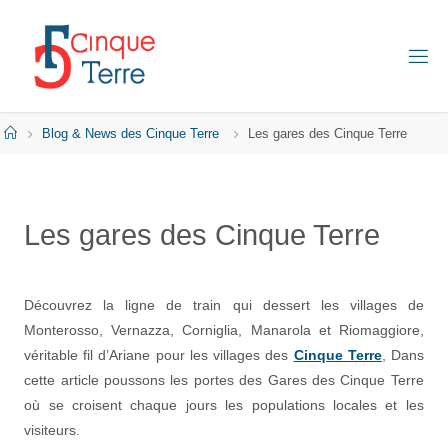
Skip
to
content
C
I
N
Q
Home
Blog & News des Cinque Terre
Les gares des Cinque Terre
U
E
T
E
R
Les gares des Cinque Terre
R
E
E
N
I
Découvrez la ligne de train qui dessert les villages de
T
A
Monterosso, Vernazza, Corniglia, Manarola et Riomaggiore,
L
I
véritable fil d’Ariane pour les villages des
Cinque Terre
, Dans
E
cette article poussons les portes des Gares des Cinque Terre
où se croisent chaque jours les populations locales et les
visiteurs.