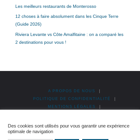
Les meilleurs restaurants de Monterosso
12 choses à faire absolument dans les Cinque Terre
(Guide 2026)
Riviera Levante vs Côte Amalfitaine : on a comparé les
2 destinations pour vous !
A PROPOS DE NOUS
|
POLITIQUE DE CONFIDENTIALITÉ
|
MENTIONS LÉGALES
|
PUBLICITÉ & PARTENARIATS
|
PLAN DU SITE
Des cookies sont utilisés pour vous garantir une expérience
©2026 Cinque Terre en Italie
optimale de navigation