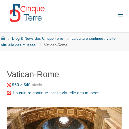
Skip
to
content
C
I
N
Q
Home
Blog & News des Cinque Terre
La culture continue : visite
U
E
virtuelle des musées
Vatican-Rome
T
E
R
R
E
Vatican-Rome
E
N
I
Full
960 × 640
pixels
T
A
size
La culture continue : visite virtuelle des musées
L
I
E