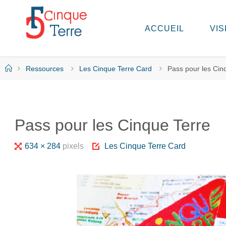
Skip
to
ACCUEIL
VIS
C
content
I
N
Q
Home
Ressources
Les Cinque Terre Card
Pass pour les Cin
U
E
T
E
R
Pass pour les Cinque Terre
R
E
E
Full
634 × 284
pixels
Les Cinque Terre Card
N
I
size
T
A
L
I
E