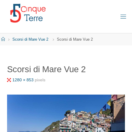
Skip
to
content
C
I
N
Q
Home
Scorsi di Mare Vue 2
Scorsi di Mare Vue 2
U
E
T
E
R
Scorsi di Mare Vue 2
R
E
E
Full
1280 × 853
pixels
N
I
size
T
A
L
I
E